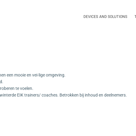
DEVICES AND
Energetic Bubble
DEVICES AND SOLUTIONS
SOLUTIONS
Vitality Solutions
TRAINING
INSPIRATIE
FAQ
nen een mooie en vei-lige omgeving.
CONTACT
d.
proberen te voelen.
interde EIK trainers/ coaches. Betrokken bij inhoud en deelnemers.